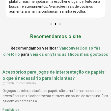
plataformas me ajudaram a escolher o lugar perfeito para
e
x
buscar relacionamentos. Avaliações reais de usuários
v
t
aumentaram minha confiança na minha escolha.
i
o
u
Recomendamos o site
s
Recomendamos verificar
VancouverCoir só fãs
diretório
para
veja os onlyfans asiáticos mais gostosos
Acessórios para jogos de interpretação de papéis:
o que é necessário para iniciantes?
Nenhum comentário
Os jogos de interpretação de papéis são uma ótima maneira de
diversificar um relacionamento e trazer um pouco de aventura. Eles
ajudam os parceiros a
Read More »