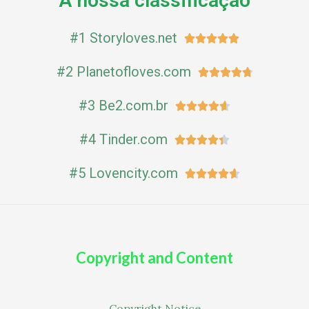
A nossa classificação
#1 Storyloves.net
5





/
#2 Planetofloves.com
4




5

.
#3 Be2.com.br
4





8
.
/
#4 Tinder.com
4





6
5
.
/
#5 Lovencity.com
4




4

5
.
/
6
5
/
5
Copyright and Content
Copyright Notice