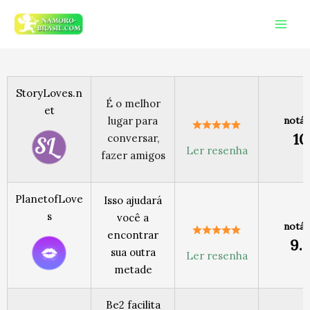
Ir
Mai
para
Men
o
conteúdo
StoryLoves.n
É o melhor
et
lugar para
notáv
10
conversar,
Ler resenha
fazer amigos
PlanetofLove
Isso ajudará
s
você a
notáv
encontrar
9.
sua outra
Ler resenha
metade
Be2 facilita