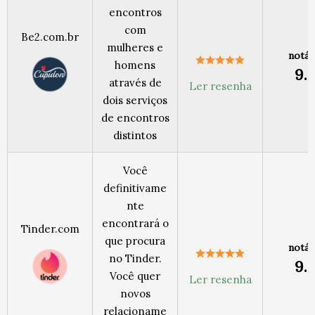
encontros
com
Be2.com.br
mulheres e
notáv
homens
9.
através de
Ler resenha
dois serviços
de encontros
distintos
Você
definitivame
nte
encontrará o
Tinder.com
que procura
notáv
no Tinder.
9.
Você quer
Ler resenha
novos
relacioname