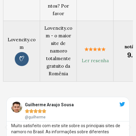
ntos? Por
favor
Lovencity.co
m - o maior
Lovencity.co
site de
notáv
m
namoro
9.
totalmente
Ler resenha
gratuito da
Romênia
R
e
Guilherme Araujo Sousa
a





d
@guilherme
M
o
Muito satisfeito com este site sobre os principais sites de
P
N
r
namoro no Brasil. As informações sobre diferentes
r
e
e