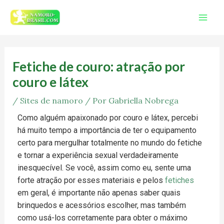
Ir
Mai
para
Men
o
Post
conteúdo
navigation
Fetiche de couro: atração por
couro e látex
/
Sites de namoro
/ Por
Gabriella Nobrega
Como alguém apaixonado por couro e látex, percebi
há muito tempo a importância de ter o equipamento
certo para mergulhar totalmente no mundo do fetiche
e tornar a experiência sexual verdadeiramente
inesquecível. Se você, assim como eu, sente uma
forte atração por esses materiais e pelos
fetiches
em geral, é importante não apenas saber quais
brinquedos e acessórios escolher, mas também
como usá-los corretamente para obter o máximo