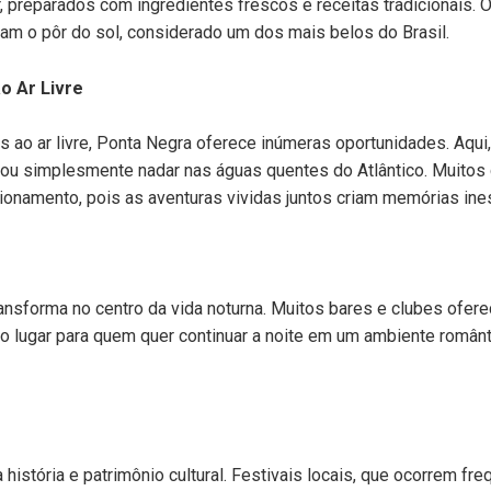
mar, preparados com ingredientes frescos e receitas tradicionais
vam o pôr do sol, considerado um dos mais belos do Brasil.
o Ar Livre
s ao ar livre, Ponta Negra oferece inúmeras oportunidades. Aqu
o ou simplesmente nadar nas águas quentes do Atlântico. Muitos
cionamento, pois as aventuras vividas juntos criam memórias ine
ansforma no centro da vida noturna. Muitos bares e clubes ofer
o lugar para quem quer continuar a noite em um ambiente românt
istória e patrimônio cultural. Festivais locais, que ocorrem fre