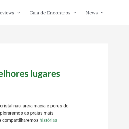
eviews
Guia de Encontros
News
elhores lugares
ristalinas, areia macia e pores do
xploraremos as praias mais
 e compartilharemos
histórias