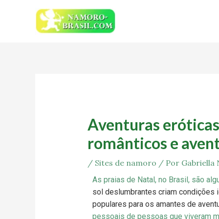
Ir
para
o
conteúdo
Post
navigation
Aventuras eróticas
românticos e avent
/
Sites de namoro
/ Por
Gabriella
As praias de Natal, no Brasil, são a
sol deslumbrantes criam condições i
populares para os amantes de avent
pessoais de pessoas que viveram m