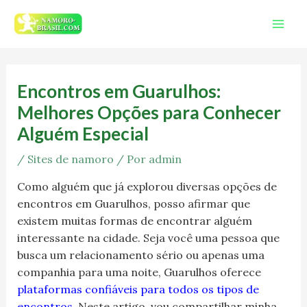
Ir
Mai
para
Men
o
Post
conteúdo
navigation
Encontros em Guarulhos:
Melhores Opções para Conhecer
Alguém Especial
/
Sites de namoro
/ Por
admin
Como alguém que já explorou diversas opções de
encontros em Guarulhos, posso afirmar que
existem muitas formas de encontrar alguém
interessante na cidade. Seja você uma pessoa que
busca um relacionamento sério ou apenas uma
companhia para uma noite, Guarulhos oferece
plataformas confiáveis para todos os tipos de
encontros
. Neste artigo, vou compartilhar minha