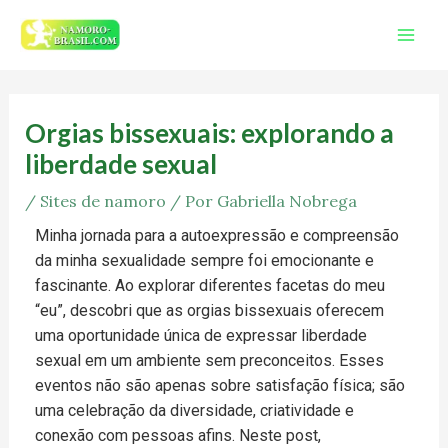
Ir
Mai
para
Men
o
Post
conteúdo
navigation
Orgias bissexuais: explorando a
liberdade sexual
/
Sites de namoro
/ Por
Gabriella Nobrega
Minha jornada para a autoexpressão e compreensão
da minha sexualidade sempre foi emocionante e
fascinante. Ao explorar diferentes facetas do meu
“eu”, descobri que as orgias bissexuais oferecem
uma oportunidade única de expressar liberdade
sexual em um ambiente sem preconceitos. Esses
eventos não são apenas sobre satisfação física; são
uma celebração da diversidade, criatividade e
conexão com pessoas afins. Neste post,